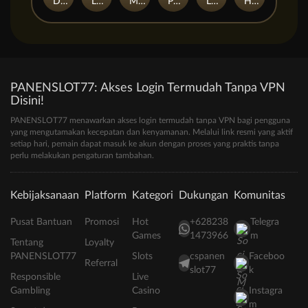
Dino Drop
Lucky Dog
Master Gems
Plushie Wins
Lucky Dice
Happy Nets
PANENSLOT77: Akses Login Termudah Tanpa VPN
Disini!
PANENSLOT77 menawarkan akses login termudah tanpa VPN bagi pengguna
yang mengutamakan kecepatan dan kenyamanan. Melalui link resmi yang aktif
setiap hari, pemain dapat masuk ke akun dengan proses yang praktis tanpa
perlu melakukan pengaturan tambahan.
Kebijaksanaan
Platform
Kategori
Dukungan
Komunitas
Pusat Bantuan
Promosi
Hot
+628238
Telegra
Games
1473966
m
Tentang
Loyalty
PANENSLOT77
Slots
cspanen
Faceboo
Referral
slot77
k
Responsible
Live
Gambling
Casino
Instagra
m