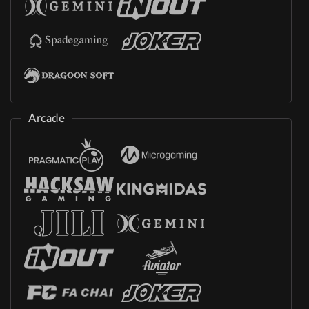
Arcade