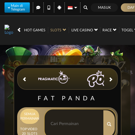
Main di
MASUK
DAF
Telegram
IDR
12,664,731,
HOT GAMES
SLOTS
LIVE CASINO
RACE
TOGEL
FAT PANDA
SEMUA
PERMAINAN
TOP
VIDEO
20
SLOTS