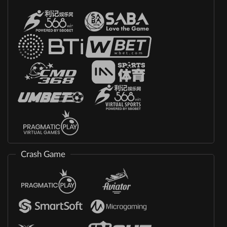
Crash Game