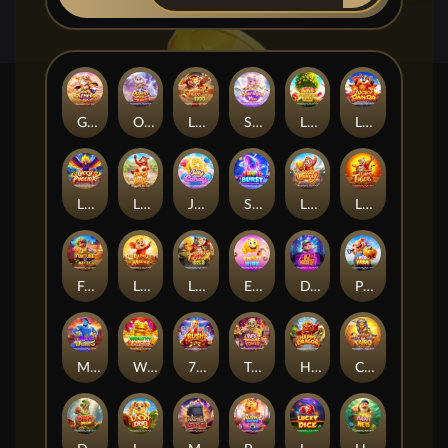
Gates of Olympus POP
Olympus Wins
Lucky Tiger 1000
Starlight Wins
Lucky Fortune Tree
Lucky Panda
Lucky Phoenix
Lucky Bull
Jelly Candy
Sweet Burst
Lucky MonKey
Lucky Tiger
Fortunes of Aztec
Lucky Mouse
Lucky Tiger Gold Ultimate
Emotiwins
DJ Neko
Pig Farm
Mystic Wishes
Wealthy Frog
777 Rush
Tut's Treasure Tower
Happy Dragon
Code of Cairo