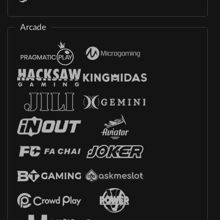
Arcade