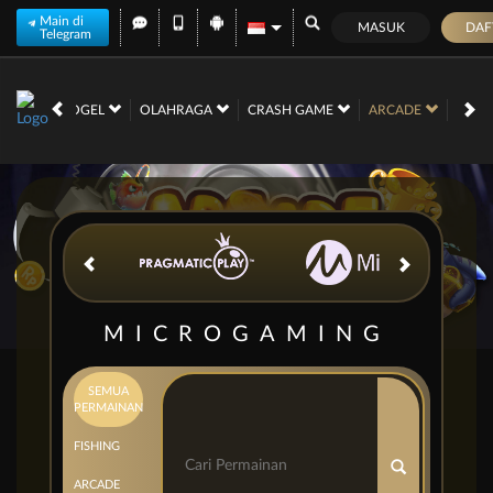
Main di
MASUK
DAF
Telegram
RACE
TOGEL
OLAHRAGA
CRASH GAME
ARCADE
POK
MICROGAMING
SEMUA
PERMAINAN
FISHING
ARCADE