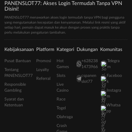
PANENSLOT77: Akses Login Termudah Tanpa VPN
Disini!
PANENSLOT77 menawarkan akses login termudah tanpa VPN bagi pengguna
yang mengutamakan kecepatan dan kenyamanan. Melalui link resmi yang aktif
setiap hari, pemain dapat masuk ke akun dengan proses yang praktis tanpa
perlu melakukan pengaturan tambahan.
Kebijaksanaan
Platform
Kategori
Dukungan
Komunitas
Pusat Bantuan
Promosi
Hot
+628238
Telegra
Games
1473966
m
Tentang
Loyalty
PANENSLOT77
Slots
cspanen
Faceboo
Referral
slot77
k
Responsible
Live
Gambling
Casino
Instagra
m
Syarat dan
Race
Ketentuan
Whatsa
Togel
pp
Olahraga
Crash
Game