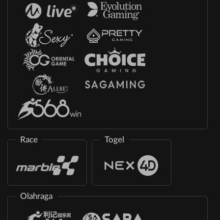
Race
Togel
Olahraga