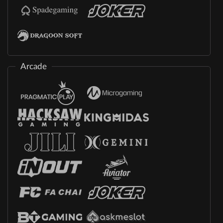
Arcade