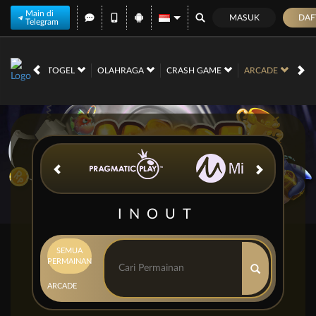
Main di
MASUK
DAF
Telegram
RACE
TOGEL
OLAHRAGA
CRASH GAME
ARCADE
PO
INOUT
SEMUA
PERMAINAN
ARCADE