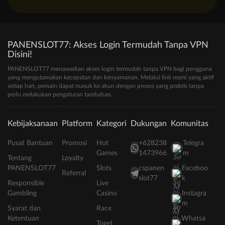
PANENSLOT77: Akses Login Termudah Tanpa VPN
Disini!
PANENSLOT77 menawarkan akses login termudah tanpa VPN bagi pengguna
yang mengutamakan kecepatan dan kenyamanan. Melalui link resmi yang aktif
setiap hari, pemain dapat masuk ke akun dengan proses yang praktis tanpa
perlu melakukan pengaturan tambahan.
Kebijaksanaan
Platform
Kategori
Dukungan
Komunitas
Pusat Bantuan
Promosi
Hot
+628238
Telegra
Games
1473966
m
Tentang
Loyalty
PANENSLOT77
Slots
cspanen
Faceboo
Referral
slot77
k
Responsible
Live
Gambling
Casino
Instagra
m
Syarat dan
Race
Ketentuan
Whatsa
Togel