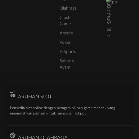
pp
Olahraga
Crash
Game
Arcade
Poker
E-Sports
Sabung
Ayam
TARUHAN SLOT
Penyedia slot online dengan beragam pilihan game menarik yang
memudahkan pemain untuk mencapai jackpot
TARUHAN OLAHRAGA