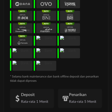
* Selama bank maintenance dan bank offline deposit dan penarikan
tidak dapat diproses
Deposit
Penarikan
Rata-rata 1 Menit
Rata-rata 5 Menit