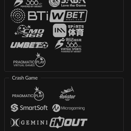
Crash Game